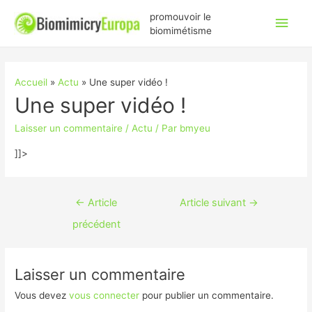
Men
promouvoir le
biomimétisme
princ
Accueil
Actu
Une super vidéo !
Une super vidéo !
Laisser un commentaire
/
Actu
/ Par
bmyeu
]]>
Navigation
←
Article
Article suivant
→
de
précédent
l’article
Laisser un commentaire
Vous devez
vous connecter
pour publier un commentaire.