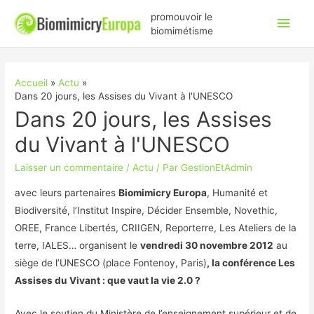
Men
promouvoir le
biomimétisme
princ
Accueil
Actu
Dans 20 jours, les Assises du Vivant à l'UNESCO
Dans 20 jours, les Assises
du Vivant à l'UNESCO
Laisser un commentaire
/
Actu
/ Par
GestionEtAdmin
avec leurs partenaires
Biomimicry Europa
, Humanité et
Biodiversité, l’Institut Inspire, Décider Ensemble, Novethic,
OREE, France Libertés, CRIIGEN, Reporterre, Les Ateliers de la
terre, IALES… organisent le
vendredi 30 novembre 2012
au
siège de l’UNESCO (place Fontenoy, Paris)
, la conférence Les
Assises du Vivant : que vaut la vie 2.0 ?
Avec le soutien du Ministère de l’enseignement supérieur et de