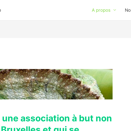
e
A propos
No
 une association à but non
 Bruxelles et qui se