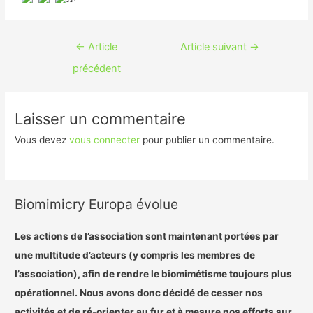
Navigation
←
Article
Article suivant
→
de
précédent
l’article
Laisser un commentaire
Vous devez
vous connecter
pour publier un commentaire.
Biomimicry Europa évolue
Les actions de l’association sont maintenant portées par
une multitude d’acteurs (y compris les membres de
l’association), afin de rendre le biomimétisme toujours plus
opérationnel. Nous avons donc décidé de cesser nos
activités et de ré-orienter au fur et à mesure nos efforts sur