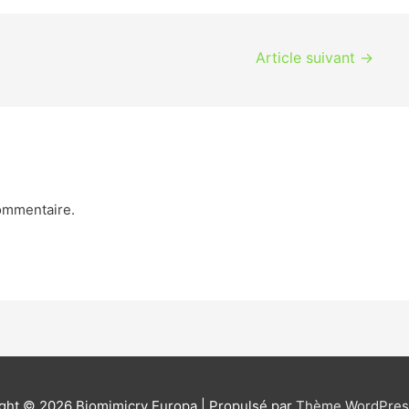
Article suivant
→
ommentaire.
ight © 2026
Biomimicry Europa
| Propulsé par
Thème WordPress