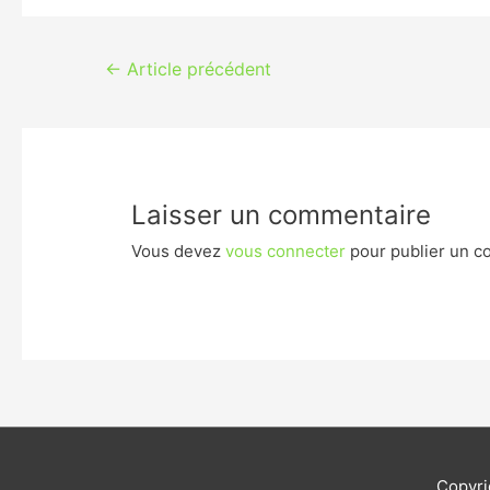
Navigation
←
Article précédent
de
l’article
Laisser un commentaire
Vous devez
vous connecter
pour publier un c
Copyr