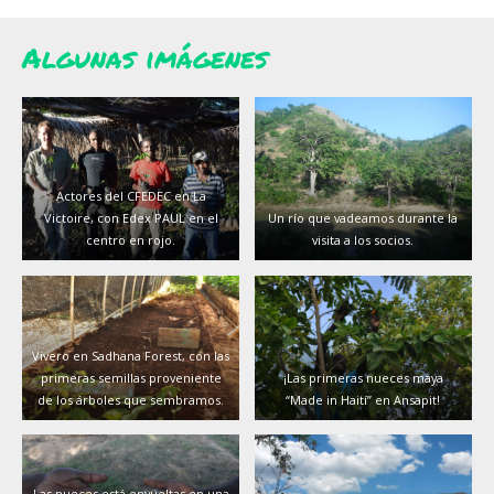
Algunas imágenes
Actores del CFEDEC en La
Victoire, con Edex PAUL en el
Un río que vadeamos durante la
centro en rojo.
visita a los socios.
Vivero en Sadhana Forest, con las
primeras semillas proveniente
¡Las primeras nueces maya
de los árboles que sembramos.
“Made in Haití” en Ansapit!
Las nueces está envueltas en una