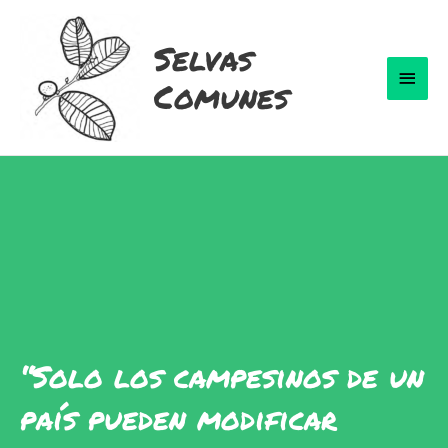
Ir
al
Selvas
contenido
Men
Comunes
Princ
“Solo los campesinos de un
país pueden modificar