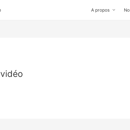
e
A propos
No
vidéo