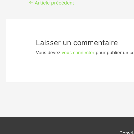
Navigation
←
Article précédent
de
l’article
Laisser un commentaire
Vous devez
vous connecter
pour publier un c
Copyr