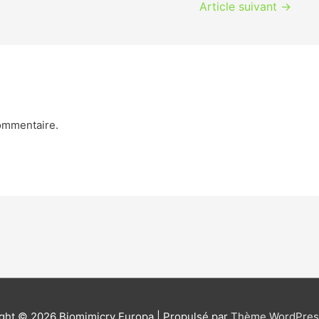
Article suivant
→
ommentaire.
ight © 2026
Biomimicry Europa
| Propulsé par
Thème WordPress